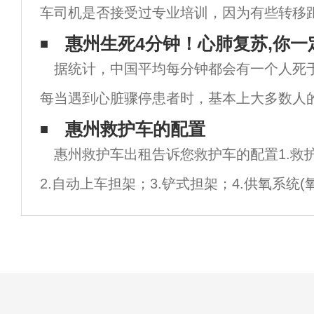
车司机是否接受过专业培训，因为有些转移
需要在繁忙的路段、夜间和恶劣天气下快速
惠州生死4分钟！心肺复苏,你一
据统计，中国平均每分钟都会有一个人死
员培训还应包括救护车打滑控制和现场驾驶
每当遇到心脏骤停患者时，基本上大多数人
拨打120急救电话。事实上，当急救车到达
惠州救护车的配置
惠州救护车出租告诉您救护车的配置1.救
开始救援时，病人已经失去了“复活”希望。
2.自动上车担架；3.铲式担架；4.供氧系统
快速接头)；5.医疗柜；6.工作座椅.陪护座椅；
输液钩；9.逆变器；10