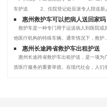
车护送 2、住院登记处应派专人陪送新
室，对行动不便或病情较重的病人，使用安
惠州救护车可以把病人送回家吗
救护车是一种专门用于运送病人到医院或
椅、车床等送至病房，
他医疗机构的特殊车辆。通常情况下，救护
主要负责将病人从事故现场或急救点送往医
惠州长途跨省救护车出租护送
惠州长途跨省救护车出租护送，是一项为
院，以便尽快接受专业的医疗救治。然而，
质医疗服务的重要举措。在现代社会，人们
时候病人可能需要回家，这就引发了一个问
和工作压力的增加，导致各种疾病的不断增
惠州
有些需要进行长途跨省的救治，这时就需要