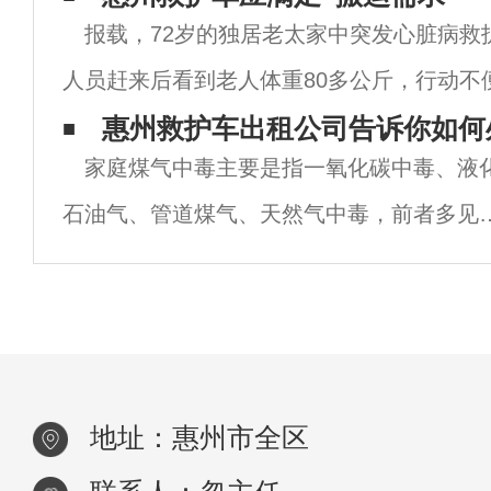
报载，72岁的独居老太家中突发心脏病救
枕头，松开领口、胸罩和腰带，注意保温。
人员赶来后看到老人体重80多公斤，行动不
动老人”，随即离开。急救人员说，他们是救
惠州救护车出租公司告诉你如何
家庭煤气中毒主要是指一氧化碳中毒、液
是“老搬”，还拿出一张单子让邻居们签字证
石油气、管道煤气、天然气中毒，前者多见
冬季煤炉加热、门窗关闭、排烟不良，后者
见于液化炉或煤气管道泄漏。气体中毒患者
初感到头痛、头晕、恶心、呕吐、虚弱，当
意
地址：惠州市全区